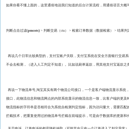
如果你看不懂上面的，这里通俗地说我们知道的后台计算流程，用通俗语言大概
判断点击过滤(
pmcots)
> 判断交易（ctu） > 检索订单数据（数据检索） > 结果判
再说几个日常比较典型的，支付宝账户关联，支付宝系统在安全方面银行交易系统利
不会去检测，（进入人工判定不知道）。比如说刷单返款，用其他支付宝返款之
再说一下物流单号,淘宝其实有两个物流公司接口，一个是客户端物流显示系统，
接口，此物流信息和物流网点的内部系统显示的物流信息一致，比客户端的更及
物流指标的字符串是否相符合为系统自检测判定指标，因为访问量大，需要匹配
拦截技术，把重复使用过的物流单号拦截在前端提示，可是由于数据库的更新和
关于申诉，订单申诉的都是随机抽取（可能其中只有一个订单进入了判定异常）