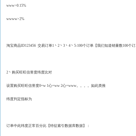
www>0.15%
wwww>2%
淘宝商品ID123456 交易订单1丶2丶3丶4丶5-100个订单【我们知道销量数10
2丶购买旺旺信誉度纬度比对
设置购买旺旺信誉度0=w 1心=ww 2心=www。。。。如此类推
纬度判定指标为
订单中此纬度正常百分比【特征索引数据库数据】：