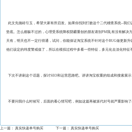
此文先抛砖引玉，希望大家有所启发。如果你找到打败这个二代稽查系统--我们
垫底。怎么都躲不过的，心理受系统降权阴霾重创的朋友请别PM我,有没有解决
天有，明天也不一定行得通，试问，你能保证淘宝系统不针对这个BUG做更新
他们设定的纬度警戒值了，所以在模拟过程中多看一些特征，多元化去淡化特征
下次不讲刷这个话题，探讨SEO和运营思路吧。讲讲淘宝权重的组成和搜索展
不要问我什么时候写，后面的看心情写吧，例如这篇再被派代封号就严重影响了
上一篇：
真实快递单号购买
下一篇：
真实快递单号购买