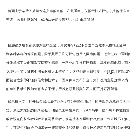
前面由于某些人质疑发这文章的目的，在此重申，仅限于技术探讨，其他什么目
夜谭，选择默默飘过，成功从来都是靠RP，也并非无道理。
接触很多朋友都说做淘宝很苦逼，其实哪个行业不苦逼？当然本人也很苦逼中。
到各种各样的苦逼问题，限于其圈子和可探讨范围的因素问题，运营过程中遇到
好像掌握了做电商淘宝运营的精髓，一不小心又被打回原型。其实电商电商，商
觉得很可笑，说我把淘宝吹成人工智能了，这些都是盲目猜测，不
降权
只有靠R
面包含太多你不懂的信息和技术了！因为你真的不知道，为什么淘宝是这样？为
的蜘蛛收录？因为你有太多不懂，所以必须要默默学习，而不是好高骛远。
如果很不幸，打开后台出现诚信经营：待处理降权商品，这些都是系统通过各种
笑。最近大家熟悉的斯诺登，他是美国中情局的一个it界高手，他不爆料你能猜
或者说电商从业者或者互联网从业者，前端技术发展到什么程度，你可以不了解
手，可能短期能给店铺带来一些漂亮业绩和数据，但是技术更新后可能以前的开