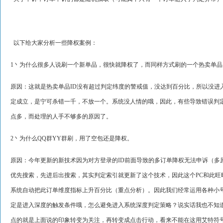
以下给大家分析一些降权案例：
1丶为什么很多人说刷一个新单品，很快就降权了，而同样方式刷的一个热卖单品
原因：这就是热卖单品ID没有超过判定纬度的警戒值，没达到百分比，所以没
定成立，是宁可杀错一千，不放一个。系统没人情的哦，因此，有些导致错误判
点多，而处理的人手不够多的原因了。
2丶为什么QQ群YY群刷，用了空包还是降权。
原因：今年更新的新技术因为对方登录的ID前面导致的多订单降权无法申诉（
优先搜索，先进后出搜索，其实判定索引就更新了这个技术，因此这个PC和此旺旺
系统自动把此订单维度指标上升百分比（重点分析）。因此我们经常运用各种小
定是进入深度的触发条件哦，怎么避免进入系统深度判定策略？说实话我也不知
点的就是上面说的印象转变为关注，再转变成点击行动，看来不能在这用艾特符