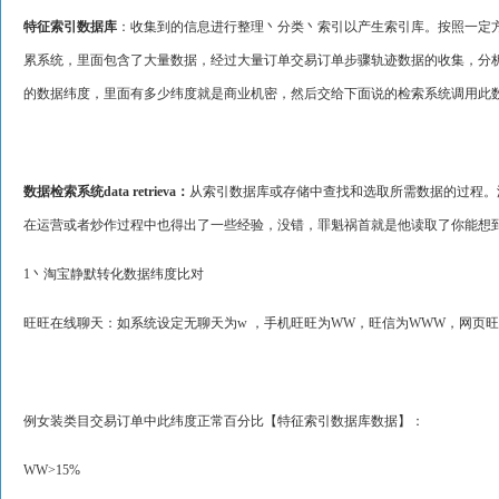
特征索引数据库
：收集到的信息进行整理丶分类丶索引以产生索引库。按照一定
累系统，里面包含了大量数据，经过大量订单交易订单步骤轨迹数据的收集，分
的数据纬度，里面有多少纬度就是商业机密，然后交给下面说的检索系统调用此
数据检索系统data retrieva：
从索引数据库或存储中查找和选取所需数据的过程。
在运营或者炒作过程中也得出了一些经验，没错，罪魁祸首就是他读取了你能想
1丶淘宝静默转化数据纬度比对
旺旺在线聊天：如系统设定无聊天为w ，手机旺旺为WW，旺信为WWW，网页
例女装类目交易订单中此纬度正常百分比【特征索引数据库数据】：
WW>15%