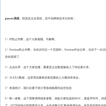
pmcots系统
：防恶意点击系统，其中包网络技术识别有：
1丶IP防止作弊，这个大家都懂。不解释。
2丶Netclean防止作弊，当你访问过一个页面时，Netclean并会记录，当你
存的原因了。
3丶点击比率，这个大家也懂，重要是点击数据被收入了特征索引库。
4丶ALEXA数据，这里用流量精灵刷流量的人大概深有体会。
5丶来源统计，我们在量子统计里面就能看到这些信息
6丶唯一参数，这个需要调用很多参数，例如大家知道的MAC，硬盘序列号，浏
了，HTTP的协议权限要求太高，会造成整个PC数据暴露在外，就是有些朋友