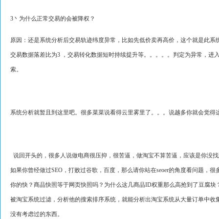
3丶为什么正常交易的会被降权？
原因：还是系统分析后交易轨迹纬度异常，比如先低价卖再高价，这个就是此系统新
交易数据落差比为3 ，交易转化数据短时持续提升等。。。。。判定为异常，进
索。
系统分析就暂且到这里吧。很多菜菜说看得云里雾里了。。。说越多你就会觉得
说回开头的，很多人说做电商很压抑，很苦逼，做淘宝不算苦逼，应该是你没找到
如果你曾经做过SEO，打败过谷歌，百度，那么请你站在seoer的角度看问题
你的快？商品快照等于网页快照吗？为什么这几商品ID权重那么高抢到了豆腐
被淘宝系统过滤，分析他的搜索排序系统，就能分析出淘宝系统从大量订单中收
没有考虑过的东西。