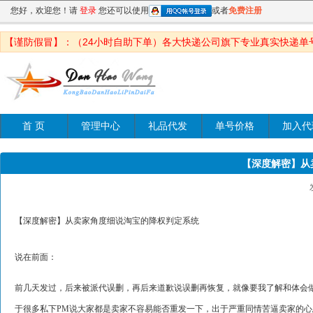
您好，欢迎您！请
登录
您还可以使用
或者
免费注册
【谨防假冒】：（24小时自助下单）各大快递公司旗下专业真实快递单
首 页
管理中心
礼品代发
单号价格
加入代
【深度解密】从
【深度解密】从卖家角度细说淘宝的降权判定系统
说在前面：
前几天发过，后来被派代误删，再后来道歉说误删再恢复，就像要我了解和体会
于很多私下PM说大家都是卖家不容易能否重发一下，出于严重同情苦逼卖家的